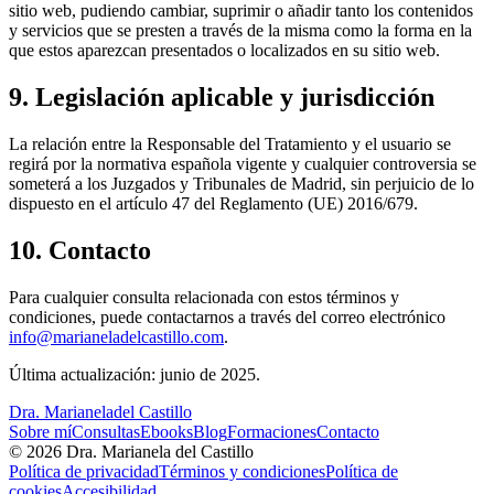
sitio web, pudiendo cambiar, suprimir o añadir tanto los contenidos
y servicios que se presten a través de la misma como la forma en la
que estos aparezcan presentados o localizados en su sitio web.
9. Legislación aplicable y jurisdicción
La relación entre la Responsable del Tratamiento y el usuario se
regirá por la normativa española vigente y cualquier controversia se
someterá a los Juzgados y Tribunales de Madrid, sin perjuicio de lo
dispuesto en el artículo 47 del Reglamento (UE) 2016/679.
10. Contacto
Para cualquier consulta relacionada con estos términos y
condiciones, puede contactarnos a través del correo electrónico
info@marianeladelcastillo.com
.
Última actualización: junio de 2025.
Dra. Marianela
del Castillo
Sobre mí
Consultas
Ebooks
Blog
Formaciones
Contacto
©
2026
Dra. Marianela del Castillo
Política de privacidad
Términos y condiciones
Política de
cookies
Accesibilidad