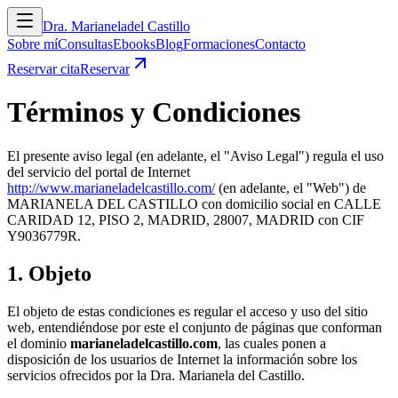
Dra. Marianela
del Castillo
Sobre mí
Consultas
Ebooks
Blog
Formaciones
Contacto
Reservar cita
Reservar
Términos y Condiciones
El presente aviso legal (en adelante, el "Aviso Legal") regula el uso
del servicio del portal de Internet
http://www.marianeladelcastillo.com/
(en adelante, el "Web") de
MARIANELA DEL CASTILLO con domicilio social en CALLE
CARIDAD 12, PISO 2, MADRID, 28007, MADRID con CIF
Y9036779R.
1. Objeto
El objeto de estas condiciones es regular el acceso y uso del sitio
web, entendiéndose por este el conjunto de páginas que conforman
el dominio
marianeladelcastillo.com
, las cuales ponen a
disposición de los usuarios de Internet la información sobre los
servicios ofrecidos por la Dra. Marianela del Castillo.