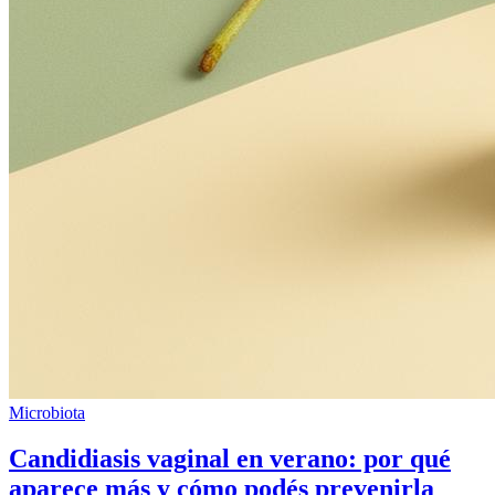
Microbiota
Candidiasis vaginal en verano: por qué
aparece más y cómo podés prevenirla