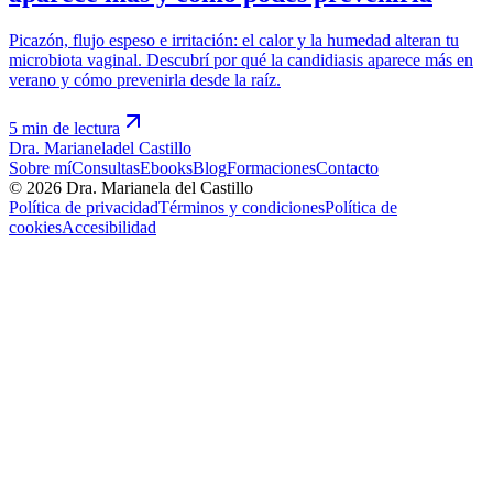
Picazón, flujo espeso e irritación: el calor y la humedad alteran tu
microbiota vaginal. Descubrí por qué la candidiasis aparece más en
verano y cómo prevenirla desde la raíz.
5 min de lectura
Dra. Marianela
del Castillo
Sobre mí
Consultas
Ebooks
Blog
Formaciones
Contacto
©
2026
Dra. Marianela del Castillo
Política de privacidad
Términos y condiciones
Política de
cookies
Accesibilidad