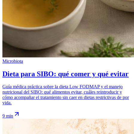
Microbiota
Dieta para SIBO: qué comer y qué evitar
Guía médica práctica sobre la dieta Low FODMAP y el manejo
nutricional del SIBO: qué alimentos evitar, cuáles reintroducir y
cómo acompañar el tratamiento sin caer en dietas restrictivas de por
vida.
9 min