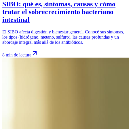
SIBO: qué es, síntomas, causas y cómo
tratar el sobrecrecimiento bacteriano
intestinal
El SIBO afecta digestión y bienestar general. Conocé sus síntomas,
los tipos (hidrógeno, metano, sulfuro), las causas profundas y un
abordaje integral más allá de los antibióticos.
8 min de lectura